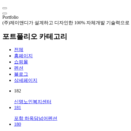
Portfolio
(주)제이앤디가 설계하고 디자인한 100% 자체개발 기술력으로
포트폴리오 카테고리
전체
홈페이지
쇼핑몰
펜션
블로그
상세페이지
182
신명노인복지센터
181
포항 하옥담넘어펜션
180