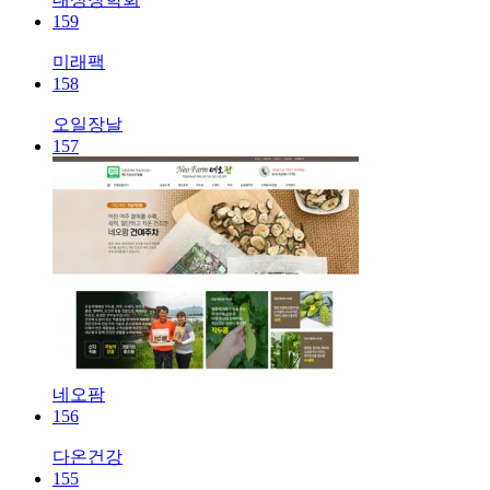
159
미래팩
158
오일장날
157
네오팜
156
다온건강
155