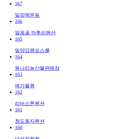
167
밀양맥문동
166
얼음골 까투리펜션
165
밀양강캠프스쿨
164
동나리농산물판매장
163
메가물류
162
리버스톤펜션
161
청도둥지펜션
160
대성장학회