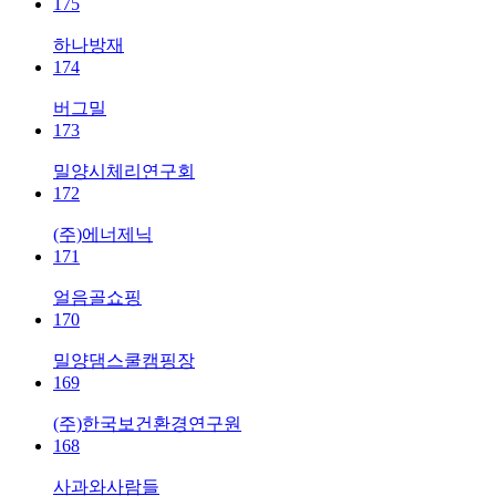
175
하나방재
174
버그밀
173
밀양시체리연구회
172
(주)에너제닉
171
얼음골쇼핑
170
밀양댐스쿨캠핑장
169
(주)한국보건환경연구원
168
사과와사람들