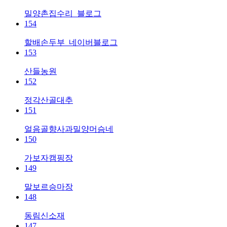
밀양촌집수리_블로그
154
할배손두부_네이버블로그
153
산들농원
152
정각산골대추
151
얼음골향사과밀양머슴네
150
가보자캠핑장
149
말보르승마장
148
동림신소재
147