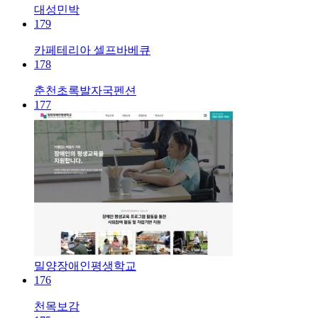
대성민박
179
카페테리아 셀프바베큐
178
춘천초록발자국펜션
177
밀양장애인평생학교
176
천목보감